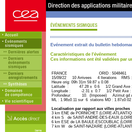
Evénement extrait du bulletin hebdoma
Caractéristiques de l'événement
Ces informations ont été validées par 
FRANCE ORID : 5048461
15/09/22 10 Arrivees 4 Iterations RMS 
Heure orig: 09h 31m 59.87 ± 0.08
Latitude : 47.28 ± 0.6 1/2 Grand Axe
Longitude : -2.31 ± 0.7 1/2 Petit Axe 
Profondeur: 10. (Imposee) Azimut gd A
ML : 1.98±0.11 sur 6 stations MD : 1.87±0.02
Localisation par rapport aux villes proches
3 km ENE de PORNICHET (LOIRE-ATLANTIQUE
4 km S de SAINT-ANDRE-DES-EAUX (LOIRE-A
6 km ESE de LA BAULE-ESCOUBLAC (LOIRE-A
7 km W de SAINT-NAZAIRE (LOIRE-ATLANTIQ