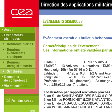
Evénement extrait du bulletin hebdoma
Caractéristiques de l'événement
Ces informations ont été validées par 
FRANCE ORID : 5048551
17/09/22 13 Arrivees 4 Iterations RMS 
Heure orig: 19h 44m 07.56 ± 0.11
Latitude : 47.28 ± 0.8 1/2 Grand Axe
Longitude : -2.30 ± 0.9 1/2 Petit Axe 
Profondeur: 10. (Imposee) Azimut gd A
ML : 1.58±0.16 sur 7 stations
Localisation par rapport aux villes proches
3 km S de SAINT-ANDRE-DES-EAUX (LOIRE-A
3 km NE de PORNICHET (LOIRE-ATLANTIQUE)
6 km E de LA BAULE-ESCOUBLAC (LOIRE-AT
7 km W de SAINT-NAZAIRE (LOIRE-ATLANTIQ