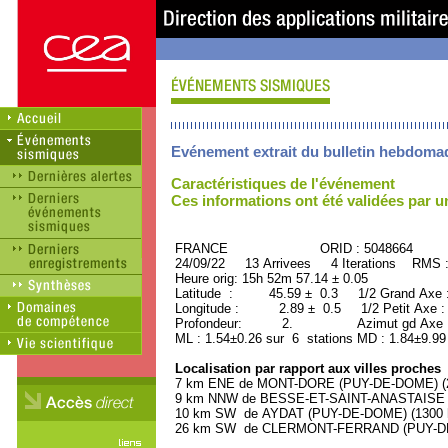
Evénement extrait du bulletin hebdoma
Caractéristiques de l'événement
Ces informations ont été validées par 
FRANCE ORID : 5048664
24/09/22 13 Arrivees 4 Iterations RMS 
Heure orig: 15h 52m 57.14 ± 0.05
Latitude : 45.59 ± 0.3 1/2 Grand Axe
Longitude : 2.89 ± 0.5 1/2 Petit Axe 
Profondeur: 2. Azimut gd Axe : 
ML : 1.54±0.26 sur 6 stations MD : 1.84±9.99
Localisation par rapport aux villes proches
7 km ENE de MONT-DORE (PUY-DE-DOME) (20
9 km NNW de BESSE-ET-SAINT-ANASTAISE (P
10 km SW de AYDAT (PUY-DE-DOME) (1300 h
26 km SW de CLERMONT-FERRAND (PUY-DE-D