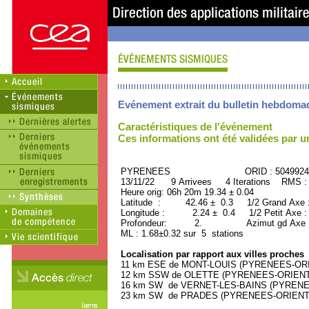
Evénement extrait du bulletin hebdoma
Caractéristiques de l'événement
Ces informations ont été validées par 
PYRENEES ORID : 5049924
13/11/22 9 Arrivees 4 Iterations RMS :
Heure orig: 06h 20m 19.34 ± 0.04
Latitude : 42.46 ± 0.3 1/2 Grand Axe
Longitude : 2.24 ± 0.4 1/2 Petit Axe 
Profondeur: 2. Azimut gd Axe :
ML : 1.68±0.32 sur 5 stations
Localisation par rapport aux villes proches
11 km ESE de MONT-LOUIS (PYRENEES-ORIEN
12 km SSW de OLETTE (PYRENEES-ORIENTAL
16 km SW de VERNET-LES-BAINS (PYRENEES
23 km SW de PRADES (PYRENEES-ORIENTALE