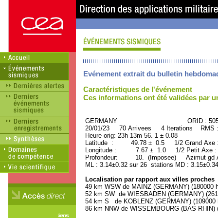
Evénement extrait du bulletin hebdoma
Caractéristiques de l'événement
Ces informations ont été validées par 
GERMANY ORID : 5051
20/01/23 70 Arrivees 4 Iterations RMS 
Heure orig: 23h 13m 56. 1 ± 0.08
Latitude : 49.78 ± 0.5 1/2 Grand Axe
Longitude : 7.67 ± 1.0 1/2 Petit Axe 
Profondeur: 10. (Imposee) Azimut gd A
ML : 3.14±0.32 sur 26 stations MD : 3.15±0.34
Localisation par rapport aux villes proches
49 km WSW de MAINZ (GERMANY) (180000 ha
52 km SW de WIESBADEN (GERMANY) (26100
54 km S de KOBLENZ (GERMANY) (109000 ha
86 km NNW de WISSEMBOURG (BAS-RHIN) (74