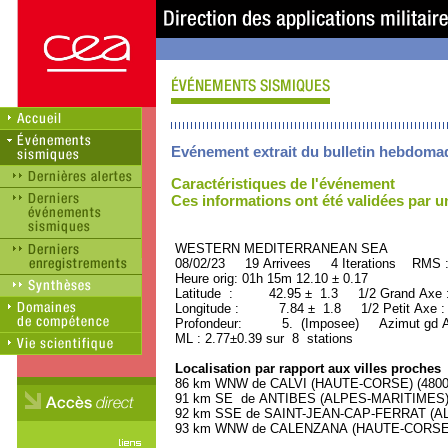
Evénement extrait du bulletin hebdoma
Caractéristiques de l'événement
Ces informations ont été validées par 
WESTERN MEDITERRANEAN SEA OR
08/02/23 19 Arrivees 4 Iterations RMS 
Heure orig: 01h 15m 12.10 ± 0.17
Latitude : 42.95 ± 1.3 1/2 Grand Axe
Longitude : 7.84 ± 1.8 1/2 Petit Axe 
Profondeur: 5. (Imposee) Azimut gd A
ML : 2.77±0.39 sur 8 stations
Localisation par rapport aux villes proches
86 km WNW de CALVI (HAUTE-CORSE) (4800 h
91 km SE de ANTIBES (ALPES-MARITIMES) (
92 km SSE de SAINT-JEAN-CAP-FERRAT (ALP
93 km WNW de CALENZANA (HAUTE-CORSE) (