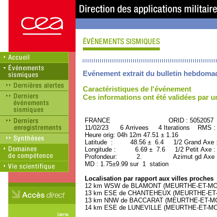
Evénement extrait du bulletin hebdoma
Caractéristiques de l'événement
Ces informations ont été validées par 
FRANCE ORID : 5052057
11/02/23 6 Arrivees 4 Iterations RMS :
Heure orig: 04h 12m 47.51 ± 1.16
Latitude : 48.56 ± 6.4 1/2 Grand Axe 
Longitude : 6.69 ± 7.6 1/2 Petit Axe 
Profondeur: 2. Azimut gd Axe : 
MD : 1.75±9.99 sur 1 station
Localisation par rapport aux villes proches
12 km WSW de BLAMONT (MEURTHE-ET-MOSEL
13 km ESE de CHANTEHEUX (MEURTHE-ET-MO
13 km NNW de BACCARAT (MEURTHE-ET-MOSE
14 km ESE de LUNEVILLE (MEURTHE-ET-MOSE