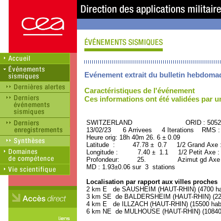
Evénement extrait du bulletin hebdoma
Caractéristiques de l'événement
Ces informations ont été validées par 
SWITZERLAND ORID : 50521
13/02/23 6 Arrivees 4 Iterations RMS :
Heure orig: 18h 40m 26. 6 ± 0.09
Latitude : 47.78 ± 0.7 1/2 Grand Axe
Longitude : 7.40 ± 1.1 1/2 Petit Axe 
Profondeur: 25. Azimut gd Axe : 
MD : 1.93±0.06 sur 3 stations
Localisation par rapport aux villes proches
2 km E de SAUSHEIM (HAUT-RHIN) (4700 hab
3 km SE de BALDERSHEIM (HAUT-RHIN) (2200
4 km E de ILLZACH (HAUT-RHIN) (15500 habi
6 km NE de MULHOUSE (HAUT-RHIN) (108400 