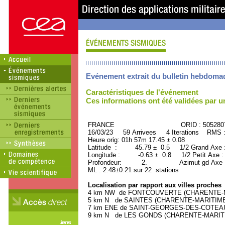
Evénement extrait du bulletin hebdoma
Caractéristiques de l'événement
Ces informations ont été validées par 
FRANCE ORID : 505280
16/03/23 59 Arrivees 4 Iterations RMS 
Heure orig: 01h 57m 17.45 ± 0.08
Latitude : 45.79 ± 0.5 1/2 Grand Axe
Longitude : -0.63 ± 0.8 1/2 Petit Axe 
Profondeur: 2. Azimut gd Axe : 
ML : 2.48±0.21 sur 22 stations
Localisation par rapport aux villes proches
4 km NW de FONTCOUVERTE (CHARENTE-MAR
5 km N de SAINTES (CHARENTE-MARITIME) (
7 km ENE de SAINT-GEORGES-DES-COTEAUX
9 km N de LES GONDS (CHARENTE-MARITIME