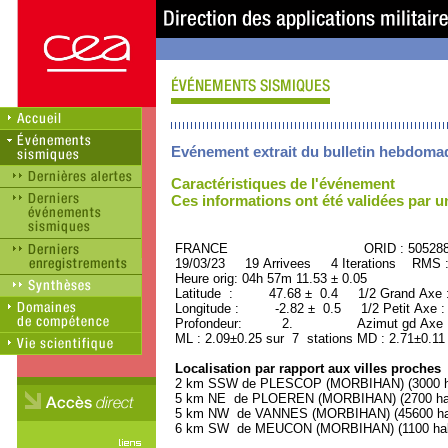
Evénement extrait du bulletin hebdoma
Caractéristiques de l'événement
Ces informations ont été validées par 
FRANCE ORID : 505288
19/03/23 19 Arrivees 4 Iterations RMS 
Heure orig: 04h 57m 11.53 ± 0.05
Latitude : 47.68 ± 0.4 1/2 Grand Axe
Longitude : -2.82 ± 0.5 1/2 Petit Axe 
Profondeur: 2. Azimut gd Axe : 
ML : 2.09±0.25 sur 7 stations MD : 2.71±0.11
Localisation par rapport aux villes proches
2 km SSW de PLESCOP (MORBIHAN) (3000 ha
5 km NE de PLOEREN (MORBIHAN) (2700 hab
5 km NW de VANNES (MORBIHAN) (45600 hab
6 km SW de MEUCON (MORBIHAN) (1100 habi