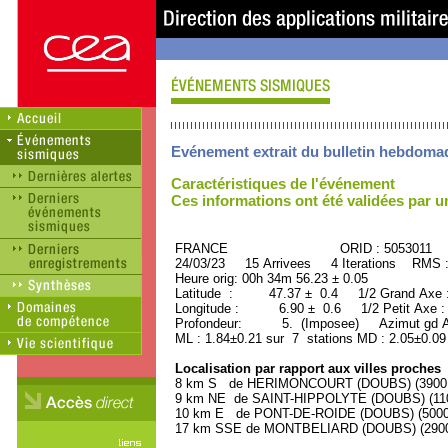
Evénement extrait du bulletin hebdoma
Caractéristiques de l'événement
Ces informations ont été validées par 
FRANCE ORID : 5053011
24/03/23 15 Arrivees 4 Iterations RMS 
Heure orig: 00h 34m 56.23 ± 0.05
Latitude : 47.37 ± 0.4 1/2 Grand Axe
Longitude : 6.90 ± 0.6 1/2 Petit Axe 
Profondeur: 5. (Imposee) Azimut gd Ax
ML : 1.84±0.21 sur 7 stations MD : 2.05±0.09
Localisation par rapport aux villes proches
8 km S de HERIMONCOURT (DOUBS) (3900 h
9 km NE de SAINT-HIPPOLYTE (DOUBS) (1100
10 km E de PONT-DE-ROIDE (DOUBS) (5000 
17 km SSE de MONTBELIARD (DOUBS) (29000