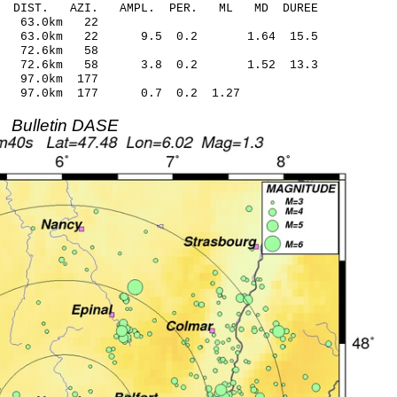
O-C DIST. AZI. AMPL. PER. ML MD DUREE
1.66 0.14 63.0km 22
.42 63.0km 22 9.5 0.2 1.64 15.5
53.25 0.15 72.6km 58
.17 72.6km 58 3.8 0.2 1.52 13.3
7.15 -0.00 97.0km 177
.82 97.0km 177 0.7 0.2 1.27
Bulletin DASE