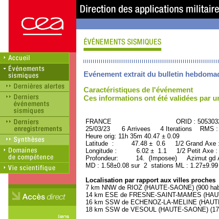
Evénement extrait du bulletin hebdoma
Caractéristiques de l'événement
Ces informations ont été validées par 
FRANCE ORID : 505303
25/03/23 6 Arrivees 4 Iterations RMS :
Heure orig: 11h 35m 40.47 ± 0.09
Latitude : 47.48 ± 0.6 1/2 Grand Axe
Longitude : 6.02 ± 1.1 1/2 Petit Axe 
Profondeur: 14. (Imposee) Azimut gd A
MD : 1.58±0.08 sur 2 stations ML : 1.27±9.99
Localisation par rapport aux villes proches
7 km NNW de RIOZ (HAUTE-SAONE) (900 habi
14 km ESE de FRESNE-SAINT-MAMES (HAUTE
16 km SSW de ECHENOZ-LA-MELINE (HAUTE-
18 km SSW de VESOUL (HAUTE-SAONE) (1760