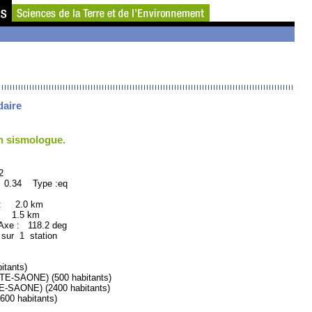
daire
un sismologue.
2
 0.34 Type :eq
 : 2.0 km
: 1.5 km
xe : 118.2 deg
 sur 1 station
tants)
-SAONE) (500 habitants)
SAONE) (2400 habitants)
0 habitants)