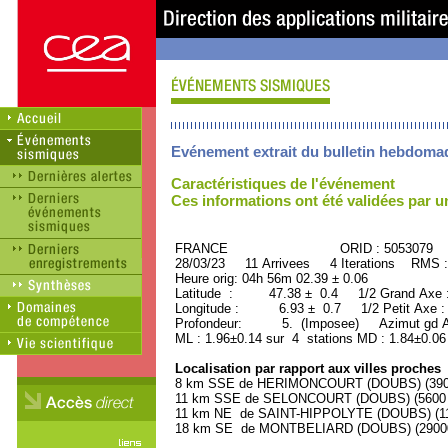
Evénement extrait du bulletin hebdoma
Caractéristiques de l'événement
Ces informations ont été validées par 
FRANCE ORID : 5053079
28/03/23 11 Arrivees 4 Iterations RMS :
Heure orig: 04h 56m 02.39 ± 0.06
Latitude : 47.38 ± 0.4 1/2 Grand Axe
Longitude : 6.93 ± 0.7 1/2 Petit Axe 
Profondeur: 5. (Imposee) Azimut gd Ax
ML : 1.96±0.14 sur 4 stations MD : 1.84±0.06
Localisation par rapport aux villes proches
8 km SSE de HERIMONCOURT (DOUBS) (3900 
11 km SSE de SELONCOURT (DOUBS) (5600 h
11 km NE de SAINT-HIPPOLYTE (DOUBS) (110
18 km SE de MONTBELIARD (DOUBS) (29000 