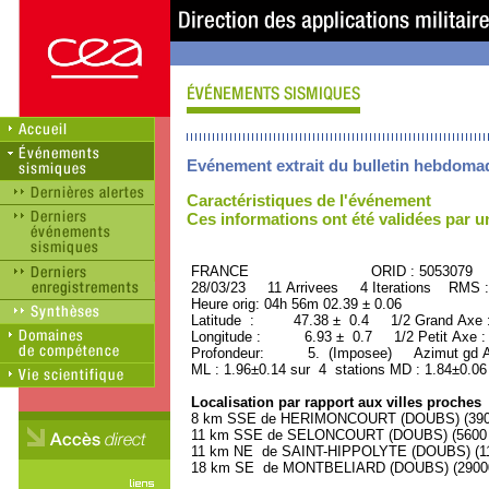
Evénement extrait du bulletin hebdoma
Caractéristiques de l'événement
Ces informations ont été validées par 
FRANCE ORID : 5053079
28/03/23 11 Arrivees 4 Iterations RMS :
Heure orig: 04h 56m 02.39 ± 0.06
Latitude : 47.38 ± 0.4 1/2 Grand Axe
Longitude : 6.93 ± 0.7 1/2 Petit Axe 
Profondeur: 5. (Imposee) Azimut gd Ax
ML : 1.96±0.14 sur 4 stations MD : 1.84±0.06
Localisation par rapport aux villes proches
8 km SSE de HERIMONCOURT (DOUBS) (3900 
11 km SSE de SELONCOURT (DOUBS) (5600 h
11 km NE de SAINT-HIPPOLYTE (DOUBS) (110
18 km SE de MONTBELIARD (DOUBS) (29000 