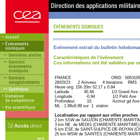
Evénement extrait du bulletin hebdoma
Caractéristiques de l'événement
Ces informations ont été validées par 
FRANCE ORID : 505310
28/03/23 2 Arrivees 4 Iterations RMS :
Heure orig: 15h 20m 52.17 ± 0.84
Latitude : 45.66 1/2 Grand Axe :
Longitude : -0.94 1/2 Petit Axe :
Profondeur: 10. Azimut gd Axe :
ML : 1.88±9.99 sur 1 station
Localisation par rapport aux villes proches
2 km SSW de SAUJON (CHARENTE-MARITIME)
3 km NE de MEDIS (CHARENTE-MARITIME) (2
6 km ESE de SAINT-SULPICE-DE-ROYAN (CHA
25 km WSW de SAINTES (CHARENTE-MARITIM