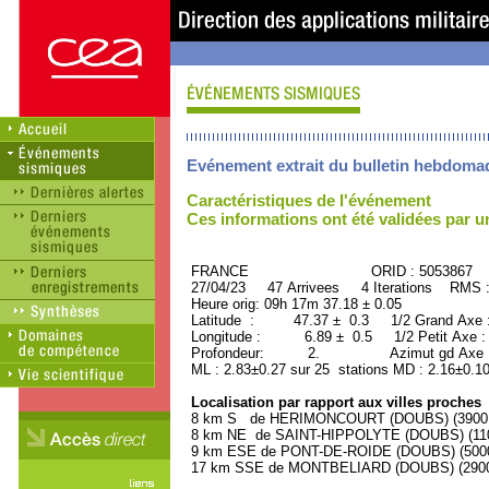
Evénement extrait du bulletin hebdoma
Caractéristiques de l'événement
Ces informations ont été validées par 
FRANCE ORID : 5053867
27/04/23 47 Arrivees 4 Iterations RMS 
Heure orig: 09h 17m 37.18 ± 0.05
Latitude : 47.37 ± 0.3 1/2 Grand Axe
Longitude : 6.89 ± 0.5 1/2 Petit Axe 
Profondeur: 2. Azimut gd Axe : 
ML : 2.83±0.27 sur 25 stations MD : 2.16±0.10
Localisation par rapport aux villes proches
8 km S de HERIMONCOURT (DOUBS) (3900 h
8 km NE de SAINT-HIPPOLYTE (DOUBS) (1100
9 km ESE de PONT-DE-ROIDE (DOUBS) (5000 
17 km SSE de MONTBELIARD (DOUBS) (29000