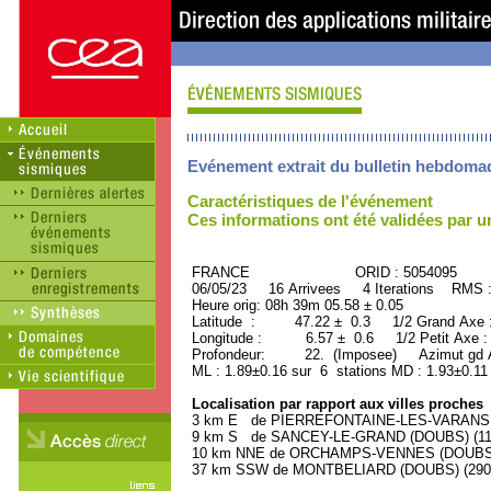
Evénement extrait du bulletin hebdoma
Caractéristiques de l'événement
Ces informations ont été validées par 
FRANCE ORID : 5054095
06/05/23 16 Arrivees 4 Iterations RMS 
Heure orig: 08h 39m 05.58 ± 0.05
Latitude : 47.22 ± 0.3 1/2 Grand Axe
Longitude : 6.57 ± 0.6 1/2 Petit Axe 
Profondeur: 22. (Imposee) Azimut gd A
ML : 1.89±0.16 sur 6 stations MD : 1.93±0.11
Localisation par rapport aux villes proches
3 km E de PIERREFONTAINE-LES-VARANS (D
9 km S de SANCEY-LE-GRAND (DOUBS) (1100
10 km NNE de ORCHAMPS-VENNES (DOUBS) (
37 km SSW de MONTBELIARD (DOUBS) (29000