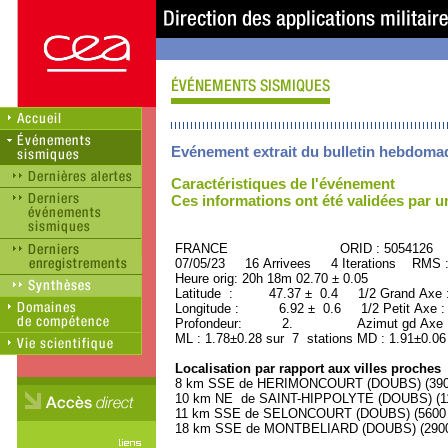
Evénement extrait du bulletin hebdoma
Caractéristiques de l'événement
Ces informations ont été validées par 
FRANCE ORID : 5054126
07/05/23 16 Arrivees 4 Iterations RMS 
Heure orig: 20h 18m 02.70 ± 0.05
Latitude : 47.37 ± 0.4 1/2 Grand Axe
Longitude : 6.92 ± 0.6 1/2 Petit Axe 
Profondeur: 2. Azimut gd Axe : 
ML : 1.78±0.28 sur 7 stations MD : 1.91±0.06
Localisation par rapport aux villes proches
8 km SSE de HERIMONCOURT (DOUBS) (3900 
10 km NE de SAINT-HIPPOLYTE (DOUBS) (110
11 km SSE de SELONCOURT (DOUBS) (5600 h
18 km SSE de MONTBELIARD (DOUBS) (29000