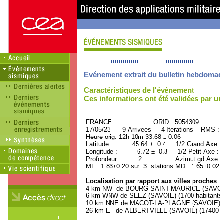
Evénement extrait du bulletin hebdoma
Caractéristiques de l'événement
Ces informations ont été validées par 
FRANCE ORID : 5054309
17/05/23 9 Arrivees 4 Iterations RMS :
Heure orig: 12h 10m 33.68 ± 0.06
Latitude : 45.64 ± 0.4 1/2 Grand Axe
Longitude : 6.72 ± 0.8 1/2 Petit Axe 
Profondeur: 2. Azimut gd Axe : 
ML : 1.83±0.20 sur 3 stations MD : 1.65±0.02
Localisation par rapport aux villes proches
4 km NW de BOURG-SAINT-MAURICE (SAVOIE)
6 km WNW de SEEZ (SAVOIE) (1700 habitant
10 km NNE de MACOT-LA-PLAGNE (SAVOIE) (
26 km E de ALBERTVILLE (SAVOIE) (17400 h