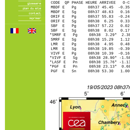
CODE QP PHASE HEURE ARRIVEE 
MBDF E Pg 08h37 4
MBDF E Sg 08h37 48.63 0.
ORIF E Pg 08h37 5
ORIF E Sg 08h38 6.25 0.
SBF E Pg 08h37 5
SBF E Sg 08h38 8.02 
*SMRF E Pg 08h38 3
SMRF E Sg 08h38 15.29 1.12
LMR E Pg 08h38 4
LMR E Sg 08h38 19.85 -0.39
VIVF E Pg 08h38 10
*VIVF E Sg 08h38 28.90* -
*LASF E Pn 08h38 15
*PGF E Pn 08h38 23
PGF E Sn 08h38 53.30 1.