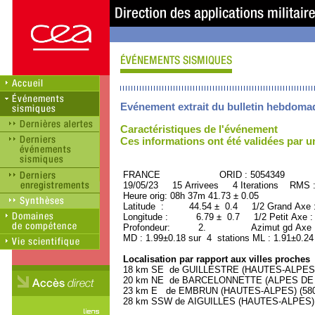
Evénement extrait du bulletin hebdoma
Caractéristiques de l'événement
Ces informations ont été validées par 
FRANCE ORID : 5054349
19/05/23 15 Arrivees 4 Iterations RMS 
Heure orig: 08h 37m 41.73 ± 0.05
Latitude : 44.54 ± 0.4 1/2 Grand Axe
Longitude : 6.79 ± 0.7 1/2 Petit Axe 
Profondeur: 2. Azimut gd Axe : 
MD : 1.99±0.18 sur 4 stations ML : 1.91±0.24
Localisation par rapport aux villes proches
18 km SE de GUILLESTRE (HAUTES-ALPES) (
20 km NE de BARCELONNETTE (ALPES DE H
23 km E de EMBRUN (HAUTES-ALPES) (5800 
28 km SSW de AIGUILLES (HAUTES-ALPES) (4