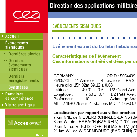
Evénement extrait du bulletin hebdoma
Caractéristiques de l'événement
Ces informations ont été validées par 
GERMANY ORID : 5054499
25/05/23 11 Arrivees 4 Iterations RMS :
Heure orig: 15h 02m 39.12 ± 0.08
Latitude : 49.01 ± 0.6 1/2 Grand Axe
Longitude : 7.68 ± 0.7 1/2 Petit Axe 
Profondeur: 10. Azimut gd Axe : 
ML : 2.18±0.29 sur 4 stations MD : 1.96±0.07
Localisation par rapport aux villes proches
7 km NNE de NIEDERBRONN-LES-BAINS (BAS-
8 km W de LEMBACH (BAS-RHIN) (1700 habi
9 km N de REICHSHOFFEN (BAS-RHIN) (5100
21 km W de WISSEMBOURG (BAS-RHIN) (740