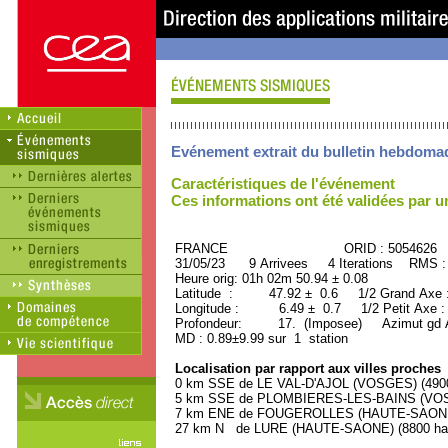
Evénement extrait du bulletin hebdoma
Caractéristiques de l'événement
Ces informations ont été validées par 
FRANCE ORID : 5054626
31/05/23 9 Arrivees 4 Iterations RMS :
Heure orig: 01h 02m 50.94 ± 0.08
Latitude : 47.92 ± 0.6 1/2 Grand Axe
Longitude : 6.49 ± 0.7 1/2 Petit Axe 
Profondeur: 17. (Imposee) Azimut gd A
MD : 0.89±9.99 sur 1 station
Localisation par rapport aux villes proches
0 km SSE de LE VAL-D'AJOL (VOSGES) (4900 
5 km SSE de PLOMBIERES-LES-BAINS (VOSGE
7 km ENE de FOUGEROLLES (HAUTE-SAONE) 
27 km N de LURE (HAUTE-SAONE) (8800 hab