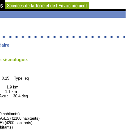
daire
un sismologue.
 0.15 Type :eq
 : 1.9 km
: 1.1 km
xe : 30.4 deg
habitants)
S) (2100 habitants)
(4200 habitants)
itants)