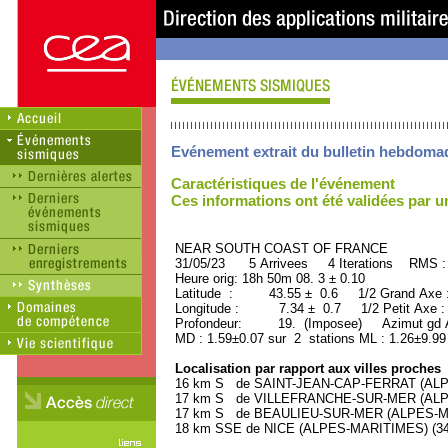
Evénement extrait du bulletin hebdoma
Caractéristiques de l'événement
Ces informations ont été validées par 
NEAR SOUTH COAST OF FRANCE ORI
31/05/23 5 Arrivees 4 Iterations RMS :
Heure orig: 18h 50m 08. 3 ± 0.10
Latitude : 43.55 ± 0.6 1/2 Grand Axe
Longitude : 7.34 ± 0.7 1/2 Petit Axe 
Profondeur: 19. (Imposee) Azimut gd A
MD : 1.59±0.07 sur 2 stations ML : 1.26±9.99
Localisation par rapport aux villes proches
16 km S de SAINT-JEAN-CAP-FERRAT (ALPES
17 km S de VILLEFRANCHE-SUR-MER (ALPES
17 km S de BEAULIEU-SUR-MER (ALPES-MAR
18 km SSE de NICE (ALPES-MARITIMES) (342