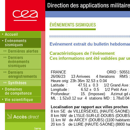
Evénement extrait du bulletin hebdoma
Caractéristiques de l'événement
Ces informations ont été validées par 
FRANCE ORID : 505519
26/06/23 13 Arrivees 4 Iterations RMS 
Heure orig: 23h 36m 32.53 ± 0.04
Latitude : 47.51 ± 0.3 1/2 Grand Axe
Longitude : 6.52 ± 0.5 1/2 Petit Axe 
Profondeur: 15. (Imposee) Azimut gd A
ML : 1.52±0.12 sur 4 stations MD : 1.78±0.04
Localisation par rapport aux villes proches
8 km SE de VILLERSEXEL (HAUTE-SAONE) (1
8 km NW de L'ISLE-SUR-LE-DOUBS (DOUBS) (
11 km W de ARCEY (DOUBS) (1100 habitant
20 km S de LURE (HAUTE-SAONE) (8800 hab