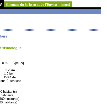
daire
un sismologue.
: 0.39 Type :eq
 : 1.2 km
: 1.0 km
150.4 deg
 sur 2 stations
habitants)
abitants)
0 habitants)
 habitants)