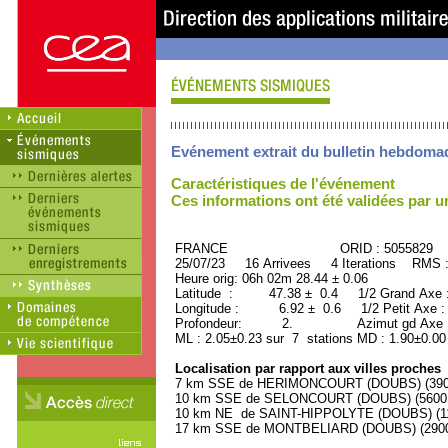
Evénement extrait du bulletin hebdoma
Caractéristiques de l'événement
Ces informations ont été validées par 
FRANCE ORID : 5055829
25/07/23 16 Arrivees 4 Iterations RMS 
Heure orig: 06h 02m 28.44 ± 0.06
Latitude : 47.38 ± 0.4 1/2 Grand Axe
Longitude : 6.92 ± 0.6 1/2 Petit Axe 
Profondeur: 2. Azimut gd Axe : 
ML : 2.05±0.23 sur 7 stations MD : 1.90±0.00
Localisation par rapport aux villes proches
7 km SSE de HERIMONCOURT (DOUBS) (3900 
10 km SSE de SELONCOURT (DOUBS) (5600 h
10 km NE de SAINT-HIPPOLYTE (DOUBS) (110
17 km SSE de MONTBELIARD (DOUBS) (29000