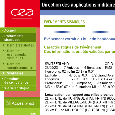
Evénement extrait du bulletin hebdoma
Caractéristiques de l'événement
Ces informations ont été validées par 
SWITZERLAND ORID : 50
25/09/23 7 Arrivees 4 Iterations RMS :
Heure orig: 02h 04m 23.17 ± 0.04
Latitude : 47.68 ± 0.3 1/2 Grand Axe
Longitude : 7.83 ± 0.4 1/2 Petit Axe 
Profondeur: 6. (Imposee) Azimut gd Ax
MD : 1.55±0.07 sur 2 stations ML : 1.59±9.99
Localisation par rapport aux villes proches
21 km ENE de HUNINGUE (HAUT-RHIN) (6300 
21 km ENE de VILLAGE-NEUF (HAUT-RHIN) (2
23 km ENE de ROSENAU (HAUT-RHIN) (1500 h
38 km E de MULHOUSE (HAUT-RHIN) (108400