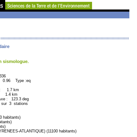
daire
un sismologue.
36
: 0.96 Type :eq
 : 1.7 km
: 1.4 km
e : 123.3 deg
 sur 3 stations
habitants)
tants)
ts)
ENEES-ATLANTIQUE) (11100 habitants)