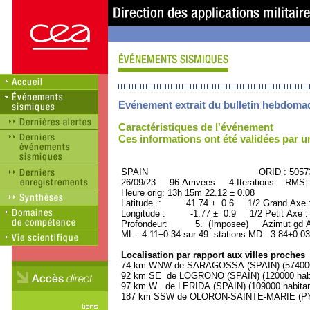
Evénement extrait du bulletin hebdoma
Caractéristiques de l'événement
Ces informations ont été validées par 
SPAIN ORID : 50573
26/09/23 96 Arrivees 4 Iterations RMS 
Heure orig: 13h 15m 22.12 ± 0.08
Latitude : 41.74 ± 0.6 1/2 Grand Axe
Longitude : -1.77 ± 0.9 1/2 Petit Axe 
Profondeur: 5. (Imposee) Azimut gd Ax
ML : 4.11±0.34 sur 49 stations MD : 3.84±0.03
Localisation par rapport aux villes proches
74 km WNW de SARAGOSSA (SPAIN) (574000 
92 km SE de LOGRONO (SPAIN) (120000 habi
97 km W de LERIDA (SPAIN) (109000 habitan
187 km SSW de OLORON-SAINTE-MARIE (PYR