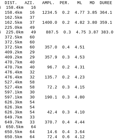
O-C DIST. AZI. AMPL. PER. ML MD DUREE
7.19* -1.54 158.4km 16
158.4km 16 1234.5 0.2 4.77 3.85 364.1
9.18 -0.32 162.5km 37
162.5km 37 1400.0 0.2 4.82 3.80 359.1
.10 -0.72 225.0km 49
 225.0km 49 887.5 0.3 4.75 3.87 383.0
4.11 0.88 372.5km 60
3.14 -1.07 372.5km 60
70 372.5km 60 357.0 0.4 4.51
8.09 0.40 409.2km 29
43 409.2km 29 357.9 0.3 4.53
.12 -0.19 470.7km 40
.30 470.7km 40 96.7 0.2 4.31
.45 -0.52 476.4km 32
40 476.4km 32 135.7 0.2 4.23
3.04 0.81 527.4km 58
.34 527.4km 58 72.2 0.3 4.15
.66 -1.13 597.1km 30
12 597.1km 30 190.1 0.3 4.80
4.75 0.38 626.3km 54
.65 -0.68 626.3km 54
.44 626.3km 54 42.4 0.3 4.10
.22 -0.99 649.7km 33
45 649.7km 33 370.7 0.4 4.44
8.62* 1.28 650.5km 64
.30 650.5km 64 14.6 0.4 3.64
.02 650.5km 64 72.4 0.6 4.12