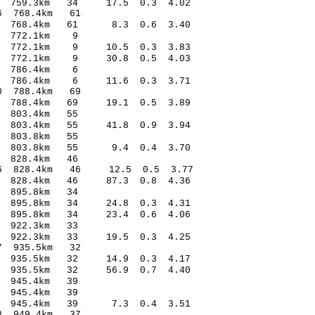
.94 759.3km 34 17.5 0.3 4.02
4.19* 2.26 768.4km 61
.42 768.4km 61 8.3 0.6 3.40
2.49 0.31 772.1km 9
.63 772.1km 9 10.5 0.3 3.83
.28 772.1km 9 30.8 0.5 4.03
4.24 0.31 786.4km 6
.97 786.4km 6 11.6 0.3 3.71
.97* 1.70 788.4km 69
.55 788.4km 69 19.1 0.5 3.89
.03 0.73 803.4km 55
70 803.4km 55 41.8 0.9 3.94
.25 -1.18 803.8km 55
.26 803.8km 55 9.4 0.4 3.70
9.71 0.52 828.4km 46
2.66 828.4km 46 12.5 0.5 3.77
.53 828.4km 46 87.3 0.8 4.36
6.84 -0.51 895.8km 34
.01 895.8km 34 24.8 0.3 4.31
.39 895.8km 34 23.4 0.6 4.06
0.62 0.04 922.3km 33
.76 922.3km 33 19.5 0.3 4.25
5.17* 2.97 935.5km 32
.83 935.5km 32 14.9 0.3 4.17
.66 935.5km 32 56.9 0.7 4.40
.41 -0.05 945.4km 39
9.30 0.06 945.4km 39
.11 945.4km 39 7.3 0.4 3.51
6.39* 2.48 949.4km 37