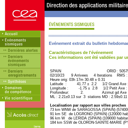
Evénement extrait du bulletin hebdoma
Caractéristiques de l'événement
Ces informations ont été validées par 
SPAIN ORID : 50575
02/10/23 9 Arrivees 4 Iterations RMS :
Heure orig: 03h 17m 30.48 ± 0.31
Latitude : 41.77 ± 2.2 1/2 Grand Axe
Longitude : -1.75 ± 2.8 1/2 Petit Axe 
Profondeur: 2. Azimut gd Axe : 
ML : 2.21±0.13 sur 3 stations MD : 2.59±0.11
Localisation par rapport aux villes proches
73 km WNW de SARAGOSSA (SPAIN) (574000 
91 km SE de LOGRONO (SPAIN) (120000 habi
96 km W de LERIDA (SPAIN) (109000 habitan
184 km SSW de OLORON-SAINTE-MARIE (PYR