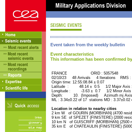
Event taken from the weekly bulletin
Event characteristics
This information has been confirmed by
FRANCE ORID : 5057548
02/10/23 48 Arrivals 4 Iterations RMS :
Origin time: 12:55:08.84 ± 0.07
Latitude : 48.14 ± 0.5 1/2 Major Axis
Longitude : -3.63 ± 0.7 1/2 Minor Axis
Depth: 10. (Imposed) Azimuth mj Axis
ML : 3.34±0.22 of 17 stations MD : 3.37±0.02 
Location in relation to nearby cities
2 km W of GOURIN (MORBIHAN) (4700 resid
9 km SE of SPEZET (FINISTERE) (2000 resid
10 km N of GUISCRIFF (MORBIHAN) (2500 re
35 km E of CHATEAULIN (FINISTERE) (5000 