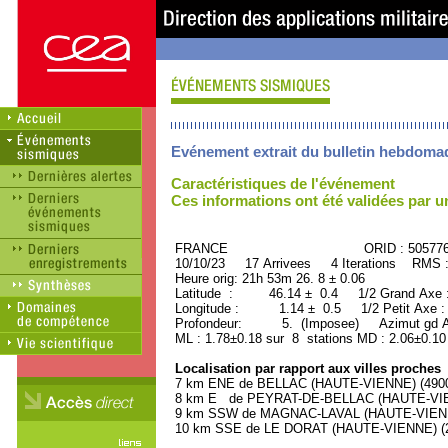
Evénement extrait du bulletin hebdoma
Caractéristiques de l'événement
Ces informations ont été validées par 
FRANCE ORID : 505776
10/10/23 17 Arrivees 4 Iterations RMS 
Heure orig: 21h 53m 26. 8 ± 0.06
Latitude : 46.14 ± 0.4 1/2 Grand Axe
Longitude : 1.14 ± 0.5 1/2 Petit Axe 
Profondeur: 5. (Imposee) Azimut gd A
ML : 1.78±0.18 sur 8 stations MD : 2.06±0.10
Localisation par rapport aux villes proches
7 km ENE de BELLAC (HAUTE-VIENNE) (4900 
8 km E de PEYRAT-DE-BELLAC (HAUTE-VIENN
9 km SSW de MAGNAC-LAVAL (HAUTE-VIENNE)
10 km SSE de LE DORAT (HAUTE-VIENNE) (22