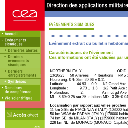
Evénement extrait du bulletin hebdoma
Caractéristiques de l'événement
Ces informations ont été validées par 
NORTHERN ITALY ORID : 50
13/10/23 58 Arrivees 4 Iterations RMS :
Heure orig: 07h 25m 20.96 ± 0.11
Latitude : 44.93 ± 0.9 1/2 Grand Axe
Longitude : 9.73 ± 1.3 1/2 Petit Axe 
Profondeur: 2. Azimut gd Axe : 
ML : 3.69±0.25 sur 25 stations MD : 3.35±0.04
Localisation par rapport aux villes proches
11 km SSE de PIACENZA (ITALY) (108000 habi
50 km WNW de PARMA (ITALY) (178000 habita
74 km SE de MILAN (ITALY) (1359000 habitan
228 km NE de MONACO (MONACO, Capitale) (