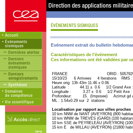
Evénement extrait du bulletin hebdoma
Caractéristiques de l'événement
Ces informations ont été validées par 
FRANCE ORID : 505792
15/10/23 6 Arrivees 4 Iterations RMS :
Heure orig: 13h 43m 11.46 ± 0.06
Latitude : 44.11 ± 0.6 1/2 Grand Axe
Longitude : 3.27 ± 0.6 1/2 Petit Axe 
Profondeur: 15. (Imposee) Azimut gd A
ML : 1.54±0.29 sur 2 stations
Localisation par rapport aux villes proches
10 km NNW de NANT (AVEYRON) (800 habitan
10 km WNW de TREVES (GARD) (100 habitan
10 km SSE de PEYRELEAU (AVEYRON) (100 h
15 km E de MILLAU (AVEYRON) (21800 habit