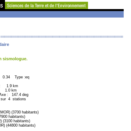
daire
un sismologue.
: 0.34 Type :eq
 : 1.9 km
: 1.0 km
xe : 147.4 deg
 sur 4 stations
R) (3700 habitants)
00 habitants)
3100 habitants)
 (44800 habitants)