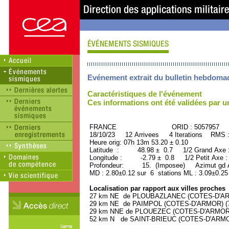
Evénement extrait du bulletin hebdoma
Caractéristiques de l'événement
Ces informations ont été validées par 
FRANCE ORID : 5057957
18/10/23 12 Arrivees 4 Iterations RMS 
Heure orig: 07h 13m 53.20 ± 0.10
Latitude : 48.98 ± 0.7 1/2 Grand Axe
Longitude : -2.79 ± 0.8 1/2 Petit Axe 
Profondeur: 15. (Imposee) Azimut gd A
MD : 2.80±0.12 sur 6 stations ML : 3.09±0.25
Localisation par rapport aux villes proches
27 km NE de PLOUBAZLANEC (COTES-D'ARMO
29 km NE de PAIMPOL (COTES-D'ARMOR) (79
29 km NNE de PLOUEZEC (COTES-D'ARMOR) (
52 km N de SAINT-BRIEUC (COTES-D'ARMOR)