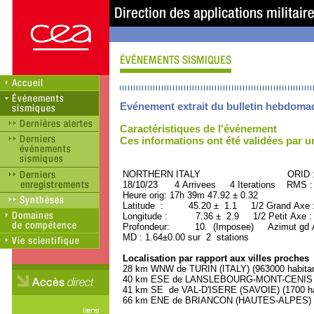
Evénement extrait du bulletin hebdoma
Caractéristiques de l'événement
Ces informations ont été validées par 
NORTHERN ITALY ORID : 50
18/10/23 4 Arrivees 4 Iterations RMS :
Heure orig: 17h 39m 47.92 ± 0.32
Latitude : 45.20 ± 1.1 1/2 Grand Axe
Longitude : 7.36 ± 2.9 1/2 Petit Axe 
Profondeur: 10. (Imposee) Azimut gd A
MD : 1.64±0.00 sur 2 stations
Localisation par rapport aux villes proches
28 km WNW de TURIN (ITALY) (963000 habitan
40 km ESE de LANSLEBOURG-MONT-CENIS (SA
41 km SE de VAL-D'ISERE (SAVOIE) (1700 ha
66 km ENE de BRIANCON (HAUTES-ALPES) (1