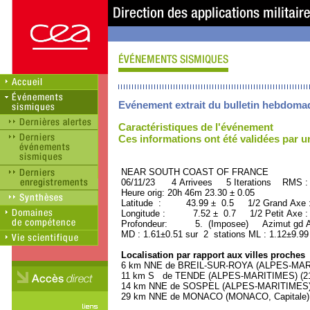
Evénement extrait du bulletin hebdoma
Caractéristiques de l'événement
Ces informations ont été validées par 
NEAR SOUTH COAST OF FRANCE ORI
06/11/23 4 Arrivees 5 Iterations RMS :
Heure orig: 20h 46m 23.30 ± 0.05
Latitude : 43.99 ± 0.5 1/2 Grand Axe
Longitude : 7.52 ± 0.7 1/2 Petit Axe 
Profondeur: 5. (Imposee) Azimut gd Ax
MD : 1.61±0.51 sur 2 stations ML : 1.12±9.99
Localisation par rapport aux villes proches
6 km NNE de BREIL-SUR-ROYA (ALPES-MARIT
11 km S de TENDE (ALPES-MARITIMES) (210
14 km NNE de SOSPEL (ALPES-MARITIMES) (
29 km NNE de MONACO (MONACO, Capitale) (