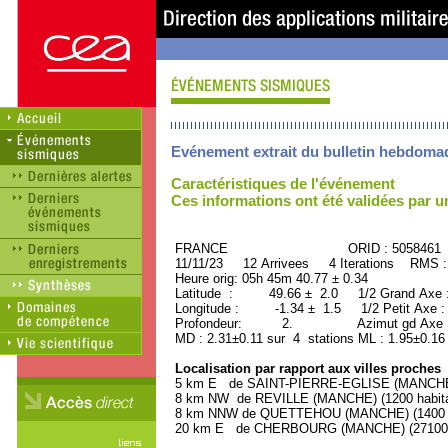
Evénement extrait du bulletin hebdoma
Caractéristiques de l'événement
Ces informations ont été validées par 
FRANCE ORID : 5058461
11/11/23 12 Arrivees 4 Iterations RMS :
Heure orig: 05h 45m 40.77 ± 0.34
Latitude : 49.66 ± 2.0 1/2 Grand Axe
Longitude : -1.34 ± 1.5 1/2 Petit Axe 
Profondeur: 2. Azimut gd Axe :
MD : 2.31±0.11 sur 4 stations ML : 1.95±0.16
Localisation par rapport aux villes proches
5 km E de SAINT-PIERRE-EGLISE (MANCHE) 
8 km NW de REVILLE (MANCHE) (1200 habita
8 km NNW de QUETTEHOU (MANCHE) (1400 h
20 km E de CHERBOURG (MANCHE) (27100 h