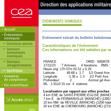
Evénement extrait du bulletin hebdoma
Caractéristiques de l'événement
Ces informations ont été validées par 
FRANCE ORID : 5058578
17/11/23 7 Arrivees 4 Iterations RMS :
Heure orig: 17h 07m 02.51 ± 0.29
Latitude : 49.68 ± 1.7 1/2 Grand Axe
Longitude : -1.36 ± 1.3 1/2 Petit Axe 
Profondeur: 2. Azimut gd Axe :
ML : 1.91±0.15 sur 4 stations
Localisation par rapport aux villes proches
4 km ENE de SAINT-PIERRE-EGLISE (MANCHE)
7 km E de FERMANVILLE (MANCHE) (1300 ha
10 km NW de REVILLE (MANCHE) (1200 habit
20 km ENE de CHERBOURG (MANCHE) (27100 