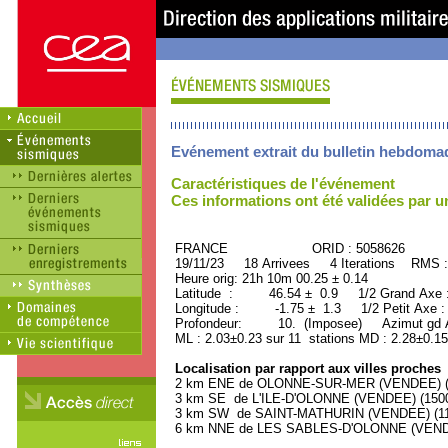
Evénement extrait du bulletin hebdoma
Caractéristiques de l'événement
Ces informations ont été validées par 
FRANCE ORID : 5058626
19/11/23 18 Arrivees 4 Iterations RMS :
Heure orig: 21h 10m 00.25 ± 0.14
Latitude : 46.54 ± 0.9 1/2 Grand Axe
Longitude : -1.75 ± 1.3 1/2 Petit Axe 
Profondeur: 10. (Imposee) Azimut gd A
ML : 2.03±0.23 sur 11 stations MD : 2.28±0.15
Localisation par rapport aux villes proches
2 km ENE de OLONNE-SUR-MER (VENDEE) (85
3 km SE de L'ILE-D'OLONNE (VENDEE) (1500 
3 km SW de SAINT-MATHURIN (VENDEE) (110
6 km NNE de LES SABLES-D'OLONNE (VENDEE