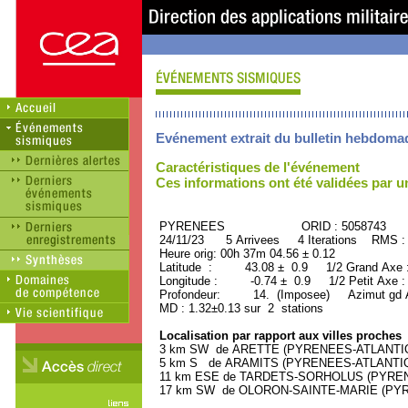
Evénement extrait du bulletin hebdoma
Caractéristiques de l'événement
Ces informations ont été validées par 
PYRENEES ORID : 5058743
24/11/23 5 Arrivees 4 Iterations RMS :
Heure orig: 00h 37m 04.56 ± 0.12
Latitude : 43.08 ± 0.9 1/2 Grand Axe
Longitude : -0.74 ± 0.9 1/2 Petit Axe 
Profondeur: 14. (Imposee) Azimut gd A
MD : 1.32±0.13 sur 2 stations
Localisation par rapport aux villes proches
3 km SW de ARETTE (PYRENEES-ATLANTIQUE
5 km S de ARAMITS (PYRENEES-ATLANTIQUE
11 km ESE de TARDETS-SORHOLUS (PYRENEE
17 km SW de OLORON-SAINTE-MARIE (PYREN