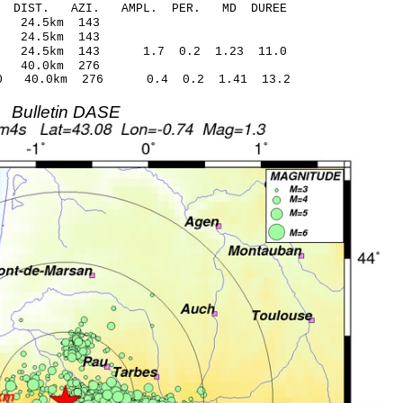
O-C DIST. AZI. AMPL. PER. MD DUREE
64 -0.00 24.5km 143
54 -0.11 24.5km 143
35 24.5km 143 1.7 0.2 1.23 11.0
.37 0.47 40.0km 276
.20 40.0km 276 0.4 0.2 1.41 13.2
Bulletin DASE