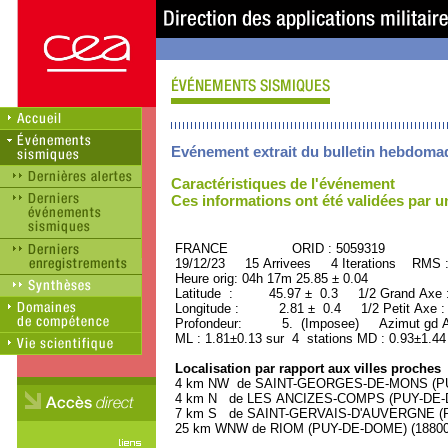
Evénement extrait du bulletin hebdoma
Caractéristiques de l'événement
Ces informations ont été validées par 
FRANCE ORID : 5059319
19/12/23 15 Arrivees 4 Iterations RMS 
Heure orig: 04h 17m 25.85 ± 0.04
Latitude : 45.97 ± 0.3 1/2 Grand Axe
Longitude : 2.81 ± 0.4 1/2 Petit Axe 
Profondeur: 5. (Imposee) Azimut gd Ax
ML : 1.81±0.13 sur 4 stations MD : 0.93±1.44
Localisation par rapport aux villes proches
4 km NW de SAINT-GEORGES-DE-MONS (PUY-
4 km N de LES ANCIZES-COMPS (PUY-DE-DO
7 km S de SAINT-GERVAIS-D'AUVERGNE (PU
25 km WNW de RIOM (PUY-DE-DOME) (18800 