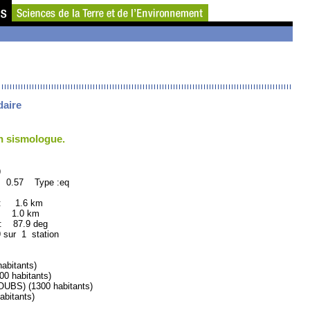
daire
un sismologue.
9
: 0.57 Type :eq
 : 1.6 km
: 1.0 km
87.9 deg
9 sur 1 station
bitants)
 habitants)
S) (1300 habitants)
bitants)