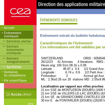
Evénement extrait du bulletin hebdoma
Caractéristiques de l'événement
Ces informations ont été validées par 
SWITZERLAND ORID : 505954
26/12/23 41 Arrivees 4 Iterations RMS 
Heure orig: 10h 51m 08.16 ± 0.08
Latitude : 46.87 ± 0.4 1/2 Grand Axe
Longitude : 6.74 ± 0.9 1/2 Petit Axe 
Profondeur: 2. Azimut gd Axe : 
ML : 2.36±0.26 sur 18 stations MD : 2.55±9.9
Localisation par rapport aux villes proches
21 km SSE de MONTLEBON (DOUBS) (1600 ha
21 km SSE de VILLERS-LE-LAC (DOUBS) (4200
21 km SE de GRAND'COMBE-CHATELEU (DOUB
30 km E de PONTARLIER (DOUBS) (18100 ha