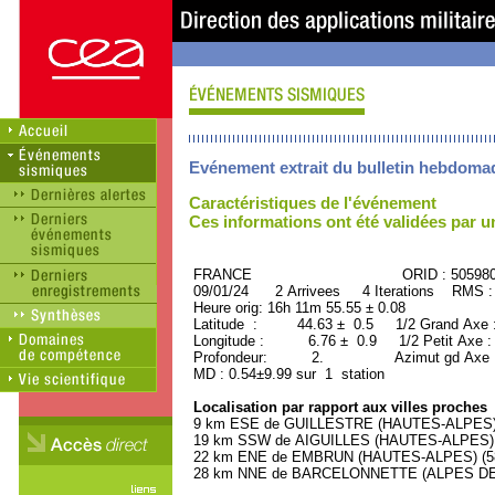
Evénement extrait du bulletin hebdoma
Caractéristiques de l'événement
Ces informations ont été validées par 
FRANCE ORID : 505980
09/01/24 2 Arrivees 4 Iterations RMS :
Heure orig: 16h 11m 55.55 ± 0.08
Latitude : 44.63 ± 0.5 1/2 Grand Axe
Longitude : 6.76 ± 0.9 1/2 Petit Axe 
Profondeur: 2. Azimut gd Axe : 
MD : 0.54±9.99 sur 1 station
Localisation par rapport aux villes proches
9 km ESE de GUILLESTRE (HAUTES-ALPES) (
19 km SSW de AIGUILLES (HAUTES-ALPES) (4
22 km ENE de EMBRUN (HAUTES-ALPES) (580
28 km NNE de BARCELONNETTE (ALPES DE 