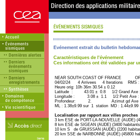
Evénement extrait du bulletin hebdoma
Caractéristiques de l'événement
Ces informations ont été validées par 
NEAR SOUTH COAST OF FRANCE ORID 
04/02/24 4 Arrivees 4 Iterations RMS :
Heure orig: 10h 36m 30.54 ± 0.12
Latitude : 43.01 ± 0.8 1/2 Grand Axe
Longitude : 3.08 ± 1.1 1/2 Petit Axe 
Profondeur: 2. Azimut gd Axe : 
ML : 1.38±9.99 sur 1 station MD : 1.44±9.99
Localisation par rapport aux villes proches
3 km ESE de PORT-LA-NOUVELLE (AUDE) (480
8 km ESE de SIGEAN (AUDE) (3400 habitants
10 km S de GRUISSAN (AUDE) (2200 habitan
20 km SSE de NARBONNE (AUDE) (45800 habi