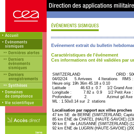
Evénement extrait du bulletin hebdoma
Caractéristiques de l'événement
Ces informations ont été validées par 
SWITZERLAND ORID : 5060
04/02/24 5 Arrivees 4 Iterations RMS :
Heure orig: 19h 36m 45.18 ± 0.10
Latitude : 46.63 ± 0.7 1/2 Grand Axe
Longitude : 7.82 ± 0.9 1/2 Petit Axe 
Profondeur: 2. Azimut gd Axe : 
ML : 1.50±0.14 sur 2 stations
Localisation par rapport aux villes proches
47 km SE de BERNE (SWITZERLAND, Capitale)
85 km ENE de CHATEL (HAUTE-SAVOIE) (1300
90 km E de LAUSANNE (SWITZERLAND) (1230
92 km ENE de LUGRIN (HAUTE-SAVOIE) (2000