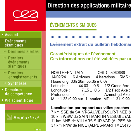
Evénement extrait du bulletin hebdoma
Caractéristiques de l'événement
Ces informations ont été validées par 
NORTHERN ITALY ORID : 5060686
14/02/24 6 Arrivees 4 Iterations RMS :
Heure orig: 03h 28m 55.35 ± 0.07
Latitude : 44.03 ± 0.5 1/2 Grand Axe
Longitude : 7.15 ± 0.6 1/2 Petit Axe 
Profondeur: 2. Azimut gd Axe : 
ML : 1.33±9.99 sur 1 station MD : 1.31±9.99
Localisation par rapport aux villes proches
7 km SSE de SAINT-SAUVEUR-SUR-TINEE (AL
10 km WSW de SAINT-MARTIN-VESUBIE (ALP
11 km NNE de VILLARS-SUR-VAR (ALPES-MAR
37 km NNW de NICE (ALPES-MARITIMES) (342