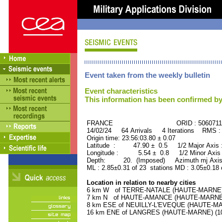
Event taken from the weekly bulletin
Event characteristics
This information has been confirmed by
FRANCE ORID : 5060711
14/02/24 64 Arrivals 4 Iterations RMS :
Origin time: 23:56:03.80 ± 0.07
Latitude : 47.90 ± 0.5 1/2 Major Axis
Longitude : 5.54 ± 0.8 1/2 Minor Axis
Depth: 20. (Imposed) Azimuth mj Axis 
ML : 2.85±0.31 of 23 stations MD : 3.05±0.18 
Location in relation to nearby cities
6 km W of TERRE-NATALE (HAUTE-MARNE) (
7 km N of HAUTE-AMANCE (HAUTE-MARNE) (
8 km ESE of NEUILLY-L'EVEQUE (HAUTE-MARN
16 km ENE of LANGRES (HAUTE-MARNE) (100