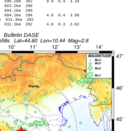
3 590.2km 302 9.9 0.4 3.34
2 -1.05 603.2km 296
4 -1.26 604.1km 299
4 604.1km 299 4.6 0.4 3.08
47* 2.64 631.3km 292
6 631.3km 292 4.8 0.3 2.62
Bulletin DASE