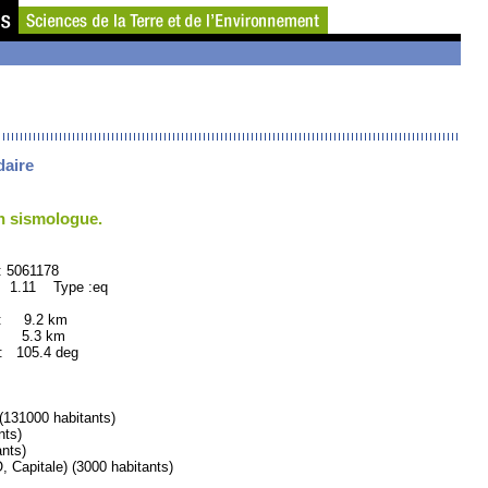
daire
un sismologue.
61178
 1.11 Type :eq
 : 9.2 km
 : 5.3 km
105.4 deg
31000 habitants)
nts)
nts)
pitale) (3000 habitants)