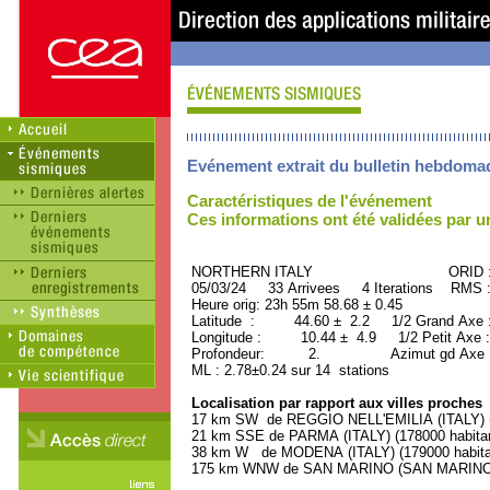
Evénement extrait du bulletin hebdoma
Caractéristiques de l'événement
Ces informations ont été validées par 
NORTHERN ITALY ORID : 50
05/03/24 33 Arrivees 4 Iterations RMS :
Heure orig: 23h 55m 58.68 ± 0.45
Latitude : 44.60 ± 2.2 1/2 Grand Axe
Longitude : 10.44 ± 4.9 1/2 Petit Axe
Profondeur: 2. Azimut gd Axe : 
ML : 2.78±0.24 sur 14 stations
Localisation par rapport aux villes proches
17 km SW de REGGIO NELL'EMILIA (ITALY) (1
21 km SSE de PARMA (ITALY) (178000 habita
38 km W de MODENA (ITALY) (179000 habita
175 km WNW de SAN MARINO (SAN MARINO, Ca