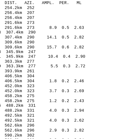
O-C DIST. AZI. AMPL. PER. ML
9 -0.82 254.2km 252
0 -0.03 256.4km 207
9 -0.63 256.4km 207
41 1.01 291.6km 273
3 291.6km 273 8.9 0.5 2.63
24* 1.73 307.4km 290
 307.4km 290 14.1 0.5 2.82
6 -1.23 309.6km 290
 309.6km 290 15.7 0.6 2.82
7* -1.88 345.9km 247
1 345.9km 247 10.4 0.4 2.90
10 -0.02 363.3km 277
29 363.3km 277 5.5 0.3 2.72
82 1.03 393.9km 261
67 -0.74 406.5km 304
4 406.5km 304 1.8 0.2 2.46
80 -0.13 452.0km 323
2 452.0km 323 3.7 0.3 2.69
22 0.55 458.2km 275
1 458.2km 275 1.2 0.2 2.43
5* -2.96 488.2km 331
4 488.2km 331 4.0 0.3 2.94
1 -0.84 492.5km 321
4 492.5km 321 4.0 0.3 2.62
33 0.90 562.6km 296
 562.6km 296 2.9 0.3 2.82
2 -0.80 590.2km 302