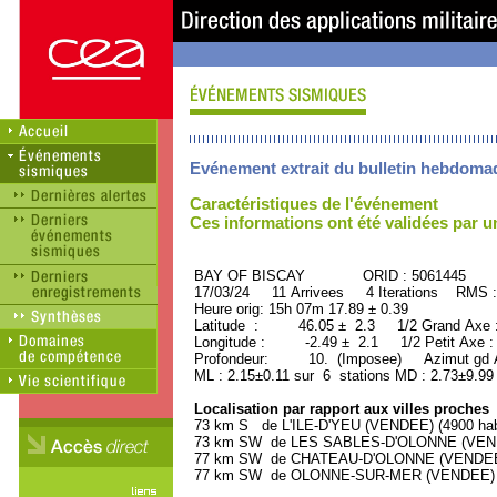
Evénement extrait du bulletin hebdoma
Caractéristiques de l'événement
Ces informations ont été validées par 
BAY OF BISCAY ORID : 5061445
17/03/24 11 Arrivees 4 Iterations RMS :
Heure orig: 15h 07m 17.89 ± 0.39
Latitude : 46.05 ± 2.3 1/2 Grand Axe
Longitude : -2.49 ± 2.1 1/2 Petit Axe 
Profondeur: 10. (Imposee) Azimut gd A
ML : 2.15±0.11 sur 6 stations MD : 2.73±9.99
Localisation par rapport aux villes proches
73 km S de L'ILE-D'YEU (VENDEE) (4900 hab
73 km SW de LES SABLES-D'OLONNE (VENDEE
77 km SW de CHATEAU-D'OLONNE (VENDEE) (
77 km SW de OLONNE-SUR-MER (VENDEE) (8