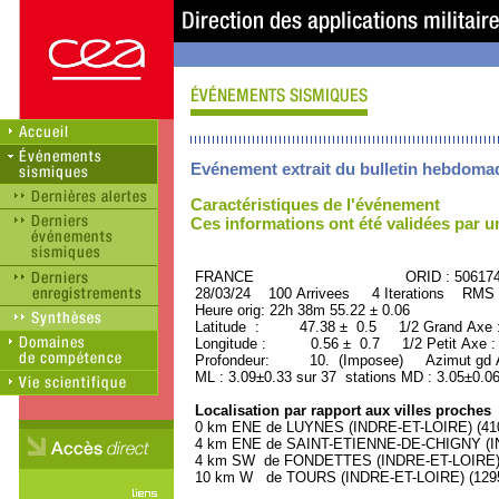
Evénement extrait du bulletin hebdoma
Caractéristiques de l'événement
Ces informations ont été validées par 
FRANCE ORID : 506174
28/03/24 100 Arrivees 4 Iterations RMS 
Heure orig: 22h 38m 55.22 ± 0.06
Latitude : 47.38 ± 0.5 1/2 Grand Axe
Longitude : 0.56 ± 0.7 1/2 Petit Axe 
Profondeur: 10. (Imposee) Azimut gd A
ML : 3.09±0.33 sur 37 stations MD : 3.05±0.06
Localisation par rapport aux villes proches
0 km ENE de LUYNES (INDRE-ET-LOIRE) (4100
4 km ENE de SAINT-ETIENNE-DE-CHIGNY (IND
4 km SW de FONDETTES (INDRE-ET-LOIRE) (
10 km W de TOURS (INDRE-ET-LOIRE) (12950