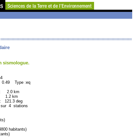
daire
un sismologue.
4
 0.49 Type :eq
 : 2.0 km
: 1.2 km
121.3 deg
 sur 4 stations
ts)
00 habitants)
ants)